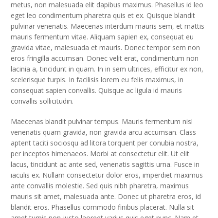
metus, non malesuada elit dapibus maximus. Phasellus id leo
eget leo condimentum pharetra quis et ex. Quisque blandit
pulvinar venenatis. Maecenas interdum mauris sem, et mattis
mauris fermentum vitae. Aliquam sapien ex, consequat eu
gravida vitae, malesuada et mauris. Donec tempor sem non
eros fringilla accumsan. Donec velit erat, condimentum non
lacinia a, tincidunt in quam. In in sem ultrices, efficitur ex non,
scelerisque turpis. In facilisis lorem eu felis maximus, in
consequat sapien convallis. Quisque ac ligula id mauris
convallis sollicitudin.
Maecenas blandit pulvinar tempus. Mauris fermentum nisl
venenatis quam gravida, non gravida arcu accumsan. Class
aptent taciti sociosqu ad litora torquent per conubia nostra,
per inceptos himenaeos. Morbi at consectetur elit. Ut elit
lacus, tincidunt ac ante sed, venenatis sagittis urna. Fusce in
iaculis ex. Nullam consectetur dolor eros, imperdiet maximus
ante convallis molestie. Sed quis nibh pharetra, maximus
mauris sit amet, malesuada ante. Donec ut pharetra eros, id
blandit eros. Phasellus commodo finibus placerat. Nulla sit
amet turpis non justo laoreet varius quis eget nunc. Nam et